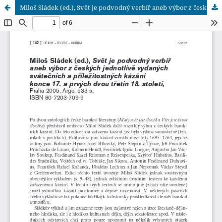
Miloš Sládek (ed.), Svět je podvodný verbíř aneb výbor z českých jednotlivě vydaných svátečních a příležitostných kázání konce 17. a prvých dvou třetin 18. století