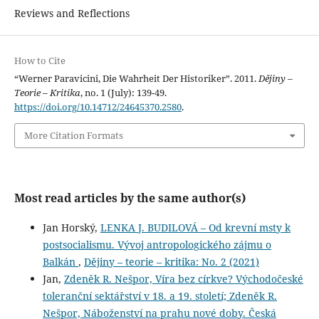
Reviews and Reflections
How to Cite
“Werner Paravicini, Die Wahrheit Der Historiker”. 2011.
Dějiny –
Teorie – Kritika
, no. 1 (July): 139-49.
https://doi.org/10.14712/24645370.2580
.
More Citation Formats
Most read articles by the same author(s)
Jan Horský,
LENKA J. BUDILOVÁ – Od krevní msty k
postsocialismu. Vývoj antropologického zájmu o
Balkán
,
Dějiny – teorie – kritika: No. 2 (2021)
Jan,
Zdeněk R. Nešpor, Víra bez církve? Východočeské
toleranční sektářství v 18. a 19. století; Zdeněk R.
Nešpor, Náboženství na prahu nové doby. Česká