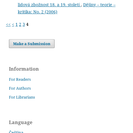
lidová zbožnost 18. a 19. století
,
Dějiny – teorie –
kritika: No. 2 (2006)
<<
<
1
2
3
4
Make a Submission
Information
For Readers
For Authors
For Librarians
Language
Čeština