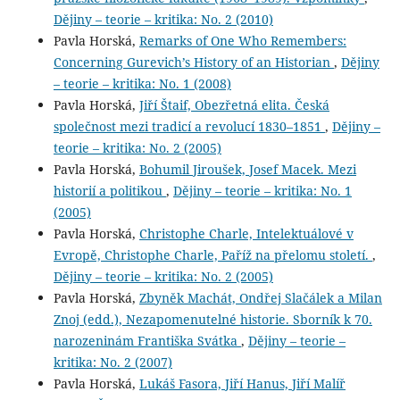
Dějiny – teorie – kritika: No. 2 (2010)
Pavla Horská,
Remarks of One Who Remembers:
Concerning Gurevich’s History of an Historian
,
Dějiny
– teorie – kritika: No. 1 (2008)
Pavla Horská,
Jiří Štaif, Obezřetná elita. Česká
společnost mezi tradicí a revolucí 1830–1851
,
Dějiny –
teorie – kritika: No. 2 (2005)
Pavla Horská,
Bohumil Jiroušek, Josef Macek. Mezi
historií a politikou
,
Dějiny – teorie – kritika: No. 1
(2005)
Pavla Horská,
Christophe Charle, Intelektuálové v
Evropě, Christophe Charle, Paříž na přelomu století.
,
Dějiny – teorie – kritika: No. 2 (2005)
Pavla Horská,
Zbyněk Machát, Ondřej Slačálek a Milan
Znoj (edd.), Nezapomenutelné historie. Sborník k 70.
narozeninám Františka Svátka
,
Dějiny – teorie –
kritika: No. 2 (2007)
Pavla Horská,
Lukáš Fasora, Jiří Hanus, Jiří Malíř