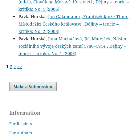
(edd.), Člověk na Moravě 19. století
,
Dějiny – teorie –
kritika: No. 1 (2006)
Pavla Horská,
Jan Galandauer, František kníže Thun.
Místodržící Českého království
,
Dějiny – teorie –
kritika: No. 2 (2008)
Pavla Horská,
Jana Machačová, Jiří Matějček, Nástin
sociálního vývoje českých zemí 1780–1914
,
Dějiny –
teorie – kritika: No. 1 (2005)
1
2
>
>>
Make a Submission
Information
For Readers
For Authors