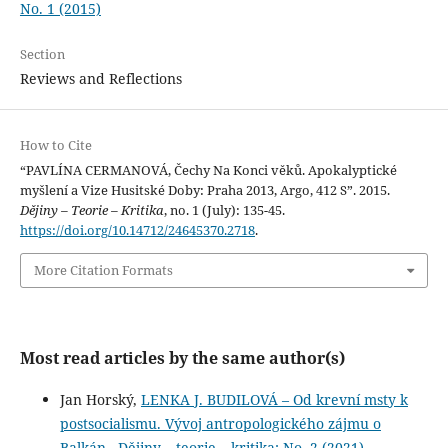
No. 1 (2015)
Section
Reviews and Reflections
How to Cite
“PAVLÍNA CERMANOVÁ, Čechy Na Konci věků. Apokalyptické
myšlení a Vize Husitské Doby: Praha 2013, Argo, 412 S”. 2015.
Dějiny – Teorie – Kritika
, no. 1 (July): 135-45.
https://doi.org/10.14712/24645370.2718
.
More Citation Formats
Most read articles by the same author(s)
Jan Horský,
LENKA J. BUDILOVÁ – Od krevní msty k
postsocialismu. Vývoj antropologického zájmu o
Balkán
,
Dějiny – teorie – kritika: No. 2 (2021)