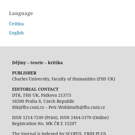
Language
Čeština
English
Dějiny – teorie – kritika
PUBLISHER
Charles University, Faculty of Humanities (FHS UK)
EDITORIAL CONTACT
DTK, FHS UK, Pátkova 2137/5
18200 Praha 8, Czech Republic
dtk@fhs.cuni.cz – Petr.Wohlmuth@fhs.cuni.cz
ISSN 1214-7249 (Print), ISSN 2464-5370 (Online)
Registration No. MK ČR E 15207
The Journal is indexed by SCOPUS, ERIH PLUS,