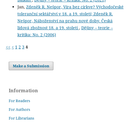
Jan,
Zdeněk R. Nešpor, Víra bez církve? Východočeské
toleranční sektářství v 18. a 19. století; Zdeněk R.
Nešpor, Náboženství na prahu nové doby. Česká
lidová zbožnost 18. a 19. století
,
Dějiny – teorie –
kritika: No. 2 (2006)
<<
<
1
2
3
4
Make a Submission
Information
For Readers
For Authors
For Librarians