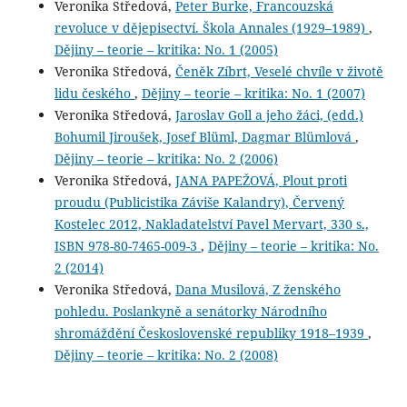
Veronika Středová,
Peter Burke, Francouzská
revoluce v dějepisectví. Škola Annales (1929–1989)
,
Dějiny – teorie – kritika: No. 1 (2005)
Veronika Středová,
Čeněk Zíbrt, Veselé chvíle v životě
lidu českého
,
Dějiny – teorie – kritika: No. 1 (2007)
Veronika Středová,
Jaroslav Goll a jeho žáci, (edd.)
Bohumil Jiroušek, Josef Blüml, Dagmar Blümlová
,
Dějiny – teorie – kritika: No. 2 (2006)
Veronika Středová,
JANA PAPEŽOVÁ, Plout proti
proudu (Publicistika Záviše Kalandry), Červený
Kostelec 2012, Nakladatelství Pavel Mervart, 330 s.,
ISBN 978-80-7465-009-3
,
Dějiny – teorie – kritika: No.
2 (2014)
Veronika Středová,
Dana Musilová, Z ženského
pohledu. Poslankyně a senátorky Národního
shromáždění Československé republiky 1918–1939
,
Dějiny – teorie – kritika: No. 2 (2008)