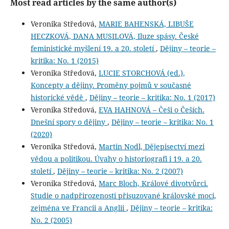
Most read articles by the same author(s)
Veronika Středová,
MARIE BAHENSKÁ, LIBUŠE
HECZKOVÁ, DANA MUSILOVÁ, Iluze spásy. České
feministické myšlení 19. a 20. století
,
Dějiny – teorie –
kritika: No. 1 (2015)
Veronika Středová,
LUCIE STORCHOVÁ (ed.),
Koncepty a dějiny. Proměny pojmů v současné
historické vědě
,
Dějiny – teorie – kritika: No. 1 (2017)
Veronika Středová,
EVA HAHNOVÁ – Češi o Češích.
Dnešní spory o dějiny
,
Dějiny – teorie – kritika: No. 1
(2020)
Veronika Středová,
Martin Nodl, Dějepisectví mezi
vědou a politikou. Úvahy o historiografi i 19. a 20.
století
,
Dějiny – teorie – kritika: No. 2 (2007)
Veronika Středová,
Marc Bloch, Králové divotvůrci.
Studie o nadpřirozenosti přisuzované královské moci,
zejména ve Francii a Anglii
,
Dějiny – teorie – kritika:
No. 2 (2005)