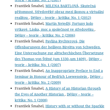
František Šmahel,
MILENA BARTLOVÁ, Skutečná
přítomnost. Středověký obraz mezi ikonou a virtuální
realitou
,
Dějiny – teorie – kritika: No. 1 (2012)
František Šmahel,
Martin Nejedlý, Fortuny kolo
vrtkavé. Láska, moc a společnost ve středověku
,
Dějiny – teorie – kritika: No. 2 (2006)
František Šmahel,
Pavlína Rychterová, Die
Offenbarungen der heiligen Birgitta von Schweden.
Eine Untersuchung zur alttschechischen Übersetzung
des Thomas von Štítné (um 1330–um 1409)
,
Dějiny –
teorie – kritika: No. 1 (2007)
František Šmahel,
An Inappropriate Preface to End a
Seminar in Honour of Bedřich Loewenstein
,
Dějiny –
teorie – kritika: No. 2 (2009)
František Šmahel,
A History of an Historian through
the Eyes of Another Historian
,
Dějiny – teorie –
kritika: No. 1 (2008)
František Šmahel,
History with or without the Sparkle