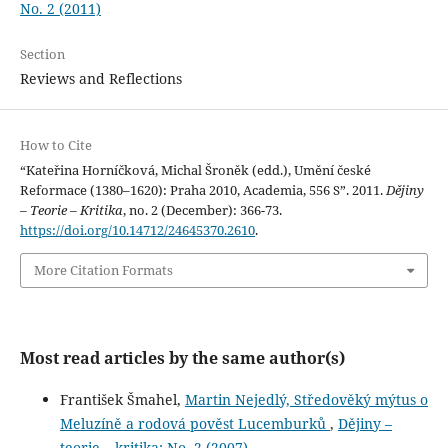
No. 2 (2011)
Section
Reviews and Reflections
How to Cite
“Kateřina Horníčková, Michal Šroněk (edd.), Umění české
Reformace (1380–1620): Praha 2010, Academia, 556 S”. 2011.
Dějiny
– Teorie – Kritika
, no. 2 (December): 366-73.
https://doi.org/10.14712/24645370.2610
.
More Citation Formats
Most read articles by the same author(s)
František Šmahel,
Martin Nejedlý, Středověký mýtus o
Meluzíně a rodová pověst Lucemburků
,
Dějiny –
teorie – kritika: No. 2 (2007)