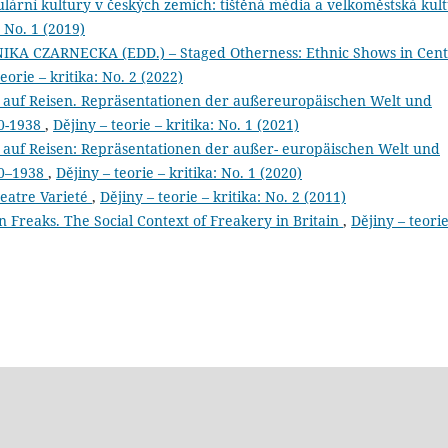
rní kultury v českých zemích: tištěná média a velkoměstská kul
: No. 1 (2019)
 CZARNECKA (EDD.) – Staged Otherness: Ethnic Shows in Cent
teorie – kritika: No. 2 (2022)
uf Reisen. Repräsentationen der außereuropäischen Welt und
90-1938
,
Dějiny – teorie – kritika: No. 1 (2021)
f Reisen: Repräsentationen der außer- europäischen Welt und
90–1938
,
Dějiny – teorie – kritika: No. 1 (2020)
heatre Varieté
,
Dějiny – teorie – kritika: No. 2 (2011)
n Freaks. The Social Context of Freakery in Britain
,
Dějiny – teorie