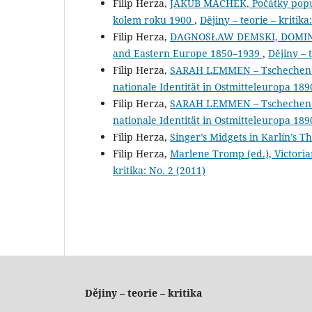
Filip Herza,
JAKUB MACHEK, Počátky populá
kolem roku 1900
,
Dějiny – teorie – kritika
Filip Herza,
DAGNOSŁAW DEMSKI, DOMINIKA
and Eastern Europe 1850–1939
,
Dějiny – 
Filip Herza,
SARAH LEMMEN – Tschechen a
nationale Identität in Ostmitteleuropa 18
Filip Herza,
SARAH LEMMEN – Tschechen au
nationale Identität in Ostmitteleuropa 18
Filip Herza,
Singer’s Midgets in Karlín’s T
Filip Herza,
Marlene Tromp (ed.), Victoria
kritika: No. 2 (2011)
Dějiny – teorie – kritika