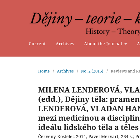
Current
Archives
About the Journal
A
Home
/
Archives
/
No. 2 (2015)
/
Reviews and Re
MILENA LENDEROVÁ, VLA
(edd.), Dějiny těla: prame
LENDEROVÁ, VLADAN HANU
mezi medicínou a disciplí
ideálu lidského těla a těles
Červený Kostelec 2014, Pavel Mervart, 264 s.; P