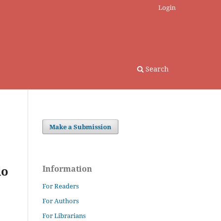
Login
Search
Make a Submission
lo
Information
For Readers
For Authors
For Librarians