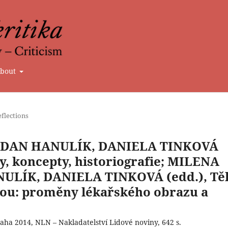
bout
flections
DAN HANULÍK, DANIELA TINKOVÁ
ny, koncepty, historiografie; MILENA
LÍK, DANIELA TINKOVÁ (edd.), Tě
nou: proměny lékařského obrazu a
raha 2014, NLN – Nakladatelství Lidové noviny, 642 s.