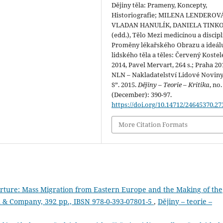
Dějiny těla: Prameny, Koncepty,
Historiografie; MILENA LENDEROV
VLADAN HANULÍK, DANIELA TINK
(edd.), Tělo Mezi medicínou a discip
Proměny lékařského Obrazu a ideál
lidského těla a těles: Červený Kostel
2014, Pavel Mervart, 264 s.; Praha 20
NLN – Nakladatelství Lidové Noviny
S”. 2015.
Dějiny – Teorie – Kritika
, no.
(December): 390-97.
https://doi.org/10.14712/24645370.27
More Citation Formats
ture: Mass Migration from Eastern Europe and the Making of the
 & Company, 392 pp., IBSN 978-0-393-07801-5
,
Dějiny – teorie –