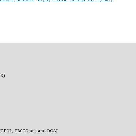
UK)
 CEEOL, EBSCOhost and DOAJ