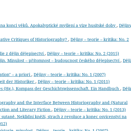
 konci věků. Apokalyptické myšlení a vize husitské doby
,
Dějiny
tive Critiques of Historiography?
,
Dějiny – teorie – kritika: No. 2
die z dějin dějepisectví
,
Dějiny – teorie – kritika: No. 2 (2015)
n. Minulost – přítomnost – budoucnost českého dějepisectví
,
Ději
tion" – a priori
,
Dějiny – teorie – kritika: No. 1 (2007)
eit der Historiker
,
Dějiny – teorie – kritika: No. 1 (2011)
es (Hg.), Kompass der Geschichtswissenschaft. Ein Handbuch
,
Ději
oriography and the Interface Between Historiography and (Natural
ction and Literary Fiction
,
Dějiny – teorie – kritika: No. 1 (2013)
utaně. Neklidní kněží, strach z revoluce a konec osvícenství na
012)
istorie, minulost
,
Dějiny – teorie – kritika: No. 1 (2007)