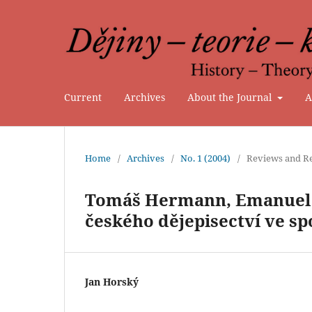
Current
Archives
About the Journal
A
Home
/
Archives
/
No. 1 (2004)
/
Reviews and Re
Tomáš Hermann, Emanuel Rá
českého dějepisectví ve sp
Jan Horský