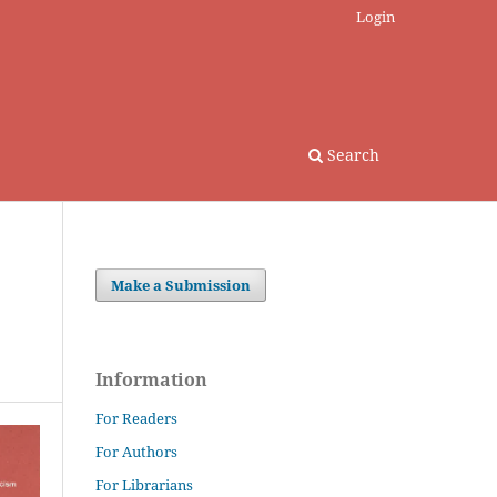
Login
Search
Make a Submission
Information
For Readers
For Authors
For Librarians