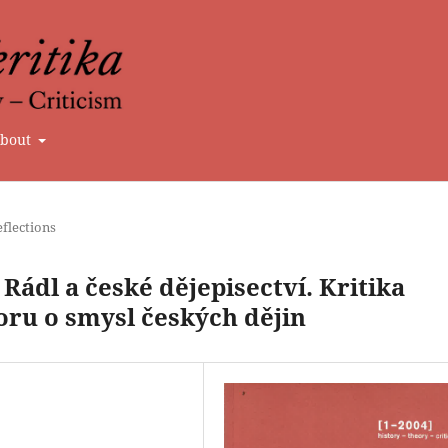
bout
flections
dl a české dějepisectví. Kritika
oru o smysl českých dějin