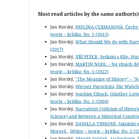
Most read articles by the same author(s)
Jan Horský,
PAVLÍNA CERMANOVÁ, Čechy na
teorie – kritika: No. 1 (2015)
Jan Horský,
What Should We do with Narra
(2017)
Jan Horský,
JIŘÍ PEŠEK, Setkáni s Klio. Stu
Jan Horský,
MARTIN NODL – Na vlnách ději
teorie – kritika: No. 1 (2022)
Jan Horský,
"The Meaning of History" – "Na
Jan Horský,
Werner Paravicini, Die Wahrh
Jan Horský,
Joachim Eibach, Günther Lott
teorie – kritika: No. 1 (2004)
Jan Horský,
Narrativist Criticism of Hist
Science) and Between a Historical Constru
Jan Horský,
DANIELA TINKOVÁ, Jakobíni v s
Moravě
,
Dějiny – teorie – kritika: No. 2 (2
Jan Horský,
Zdeněk Vašíček, Archeologie, h