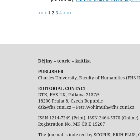
<<
<
1
2
3
4
>
>>
Dějiny – teorie – kritika
PUBLISHER
Charles University, Faculty of Humanities (FHS 
EDITORIAL CONTACT
DTK, FHS UK, Pátkova 2137/5
18200 Praha 8, Czech Republic
dtk@fhs.cuni.cz – Petr.Wohlmuth@fhs.cuni.cz
ISSN 1214-7249 (Print), ISSN 2464-5370 (Online)
Registration No. MK ČR E 15207
The Journal is indexed by SCOPUS, ERIH PLUS,