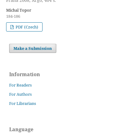
Praha 2008, Argo, 404 s.
Michal Topor
184-186
PDF (Czech)
Make a Submission
Information
For Readers
For Authors
For Librarians
Language