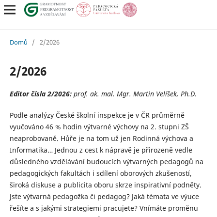
Domů
/
2/2026
2/2026
Editor čísla 2/2026:
p
rof. ak. mal. Mgr. Martin Velíšek, Ph.D.
Podle analýzy České školní inspekce je v ČR průměrně
vyučováno 46 % hodin výtvarné výchovy na 2. stupni ZŠ
neaprobovaně. Hůře je na tom už jen Rodinná výchova a
Informatika… Jednou z cest k nápravě je přirozeně vedle
důsledného vzdělávání budoucích výtvarných pedagogů na
pedagogických fakultách i sdílení oborových zkušeností,
široká diskuse a publicita oboru skrze inspirativní podněty.
Jste výtvarná pedagožka či pedagog? Jaká témata ve výuce
řešíte a s jakými strategiemi pracujete? Vnímáte proměnu